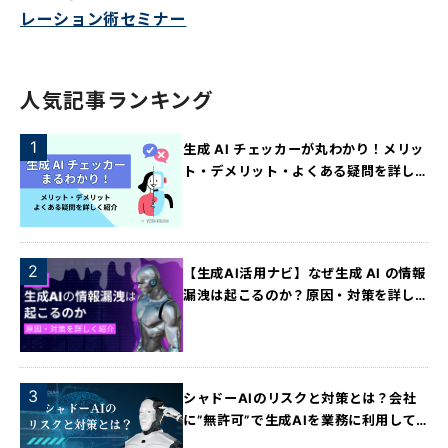
レーション術セミナー
人気記事ランキング
生成 AI チェッカーが丸わかり！メリッ
ト・デメリット・よくある疑問を詳し
く紹介
【生成AI活用ナビ】なぜ生成 AI の情報
漏洩は起こるのか？原因・対策を詳し
く紹介！
シャドーAIのリスクと対策とは？会社
に”無許可”で生成AIを業務に利用して
いる実態が明らかに