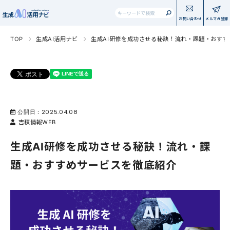
これは、自動候補機能付きの
お問い合わせ
メルマガ登録
検索フィールドが空なので、候補
TOP
生成AI活用ナビ
生成AI研修を成功させる秘訣！流れ・課題・おす
公開日：
2025.04.08
吉積情報WEB
生成AI研修を成功させる秘訣！流れ・課
題・おすすめサービスを徹底紹介