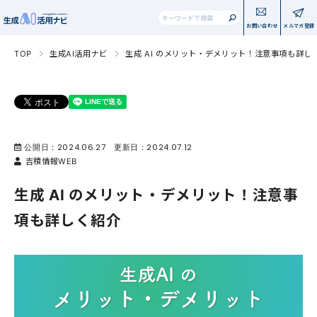
これは、自動候補機能付きの
お問い合わせ
メルマガ登録
検索フィールドが空なので、候補
TOP
生成AI活用ナビ
生成 AI のメリット・デメリット！注意事項も詳し
公開日：
2024.06.27
更新日：
2024.07.12
吉積情報WEB
生成 AI のメリット・デメリット！注意事
項も詳しく紹介