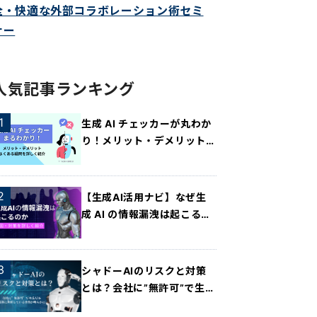
全・快適な外部コラボレーション術セミ
ナー
人気記事ランキング
生成 AI チェッカーが丸わか
り！メリット・デメリット・
よくある疑問を詳しく紹介
【生成AI活用ナビ】なぜ生
成 AI の情報漏洩は起こるの
か？原因・対策を詳しく紹
介！
シャドーAIのリスクと対策
とは？会社に”無許可”で生成
AIを業務に利用している実