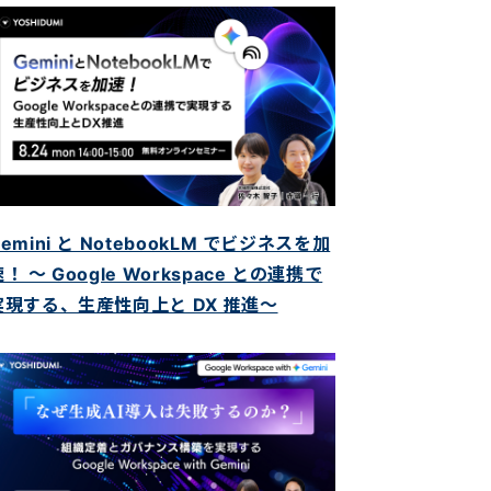
emini と NotebookLM でビジネスを加
！ ～ Google Workspace との連携で
実現する、生産性向上と DX 推進～