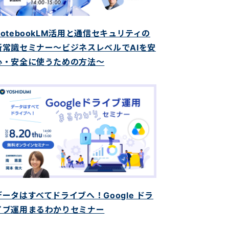
NotebookLM活用と通信セキュリティの
新常識セミナー〜ビジネスレベルでAIを安
心・安全に使うための方法〜
データはすべてドライブへ！Google ドラ
イブ運用まるわかりセミナー